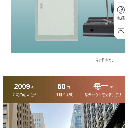
电话
动平衡机
2009
50
每一
年
万
天
公司的创立之始
注册资本额
每天全心全意为客户服务