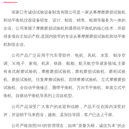
张家口市诚信试验设备
制造有限公司是一家从事
摩擦磨损试验机
和
动平衡机仪器设备研发、设计、制造、销售、检测等服务为一体的
企业。公司掌握了
摩擦磨损试验机和
通用动平衡机的核心技术，并获
得多项自主知识产权
;是国内较早的
专业
从事
摩擦磨损试验机和
动平衡
机制造企业。
公司产品广泛应用于汽车零部件、电机、风机、水泵、制冷空
调、
3C电子、家电、机床、铁路、船舶、航天航空等诸多领域;主要
有各式
耐磨试验机，摩擦磨损试验机，磨粒磨损试验机、
磨耗
试验
机、磨损试验机、往复摩擦试验机、四球摩擦试验机、立式摩擦磨损
试验机
、
全自动平衡修正
、
圈带平衡机、万向节平衡机、单面立式平
衡机、自驱动平衡机等系列上百款机型。
公司产品深受广大客户的欢迎和信赖，产品不仅在国内深受
好
评，并远销于马来西业，越南、孟加拉等国，客户已达
上千
家
。
公司严格按照
I
SO的管理理念，始终
“
质量为根，诚信为本
”
的企