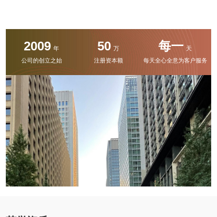
2009
50
每一
年
万
天
公司的创立之始
注册资本额
每天全心全意为客户服务