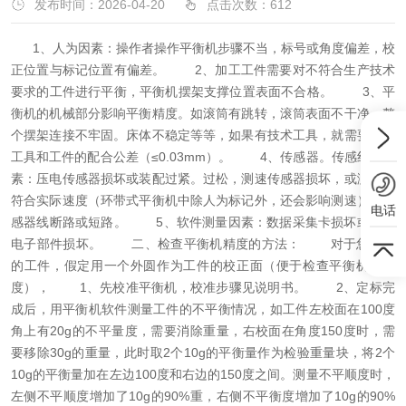
发布时间：2026-04-20
点击次数：
612
1、人为因素：操作者操作平衡机步骤不当，标号或角度偏差，校
正位置与标记位置有偏差。 2、加工工件需要对不符合生产技术
要求的工件进行平衡，平衡机摆架支撑位置表面不合格。 3、平
衡机的机械部分影响平衡精度。如滚筒有跳转，滚筒表面不干净。整
个摆架连接不牢固。床体不稳定等等，如果有技术工具，就需要考虑
工具和工件的配合公差（≤0.03mm）。 4、传感器。传感线路因
素：压电传感器损坏或装配过紧。过松，测速传感器损坏，或测速不
符合实际速度（环带式平衡机中除人为标记外，还会影响测速），传
电话
感器线断路或短路。 5、软件测量因素：数据采集卡损坏或其他
电子部件损坏。 二、检查平衡机精度的方法： 对于您公司
的工件，假定用一个外圆作为工件的校正面（便于检查平衡机的精
度）， 1、先校准平衡机，校准步骤见说明书。 2、定标完
成后，用平衡机软件测量工件的不平衡情况，如工件左校面在100度
角上有20g的不平量度，需要消除重量，右校面在角度150度时，需
要移除30g的重量，此时取2个10g的平衡量作为检验重量块，将2个
10g的平衡量加在左边100度和右边的150度之间。测量不平顺度时，
左侧不平顺度增加了10g的90%重，右侧不平衡度增加了10g的90%