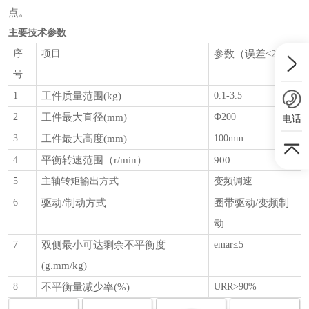
点。
主要技术参数
序
项目
参数（误差
≤2%）
号
1
工件质量范围
(kg)
0.1-3.5
2
工件最大直径
(mm)
Ф200
电话
3
工件最大高度(mm)
100mm
4
平衡转速范围（
r/min）
900
5
主轴转矩输出方式
变频调速
6
驱动
/制动方式
圈带驱动
/变频制
动
7
双侧最小可达剩余不平衡度
emar≤5
(g.mm/kg)
8
不平衡量减少率
(%)
URR>90%