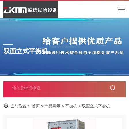
双面立式平衡机
当前位置：
首页
>
产品展示
>
平衡机
>
双面立式平衡机