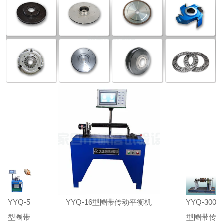
YYQ-5
YYQ-16型圈带传动平衡机
YYQ-300
型圈带
型圈带传