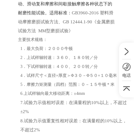
动、滑动复和摩擦和间歇接触摩擦各种状态下的
耐磨性能试验。适用标准：
GB3960-2016 塑料滑
动摩擦磨损试验方法、GB 12444.1-90《金属磨损
试验方法 MM型磨损试验》
主要技术规格：
1．最大负荷：２０００牛顿
2．上试样轴转速：３６０、１８０转／分
3．下试样轴转速：４００、２００转／分
电话
4．试样尺寸＜直径×厚度＞Φ３０－Φ５０×１０毫米
5．摩擦力矩测量（四档）范围：０－１５牛顿＊米
6.上试样轴向最大移动距离：±4mm
7.试验力示值相对误差：在满量程的10%以上，不超过
±2%
8.试验力示值重复性相对误差：在满量程的10%以上，
不超过2%