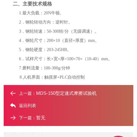
二、主要技术规格
1.最大负载：20N牛顿。
2．钢
轮转动方向：
逆时针。
3．钢
轮转速：
50-300转/分（无级调速）。
4．钢轮尺寸：
2
00×10（直径×厚度）mm。
5．钢
轮硬度：
203-245HB。
6．试样尺寸：长×宽×厚=100×70×（10-40）mm。
7.磨料流量：100-300g/分钟
8.人机界面：触摸屏+PLC自动控制
MDS-150型定速式摩擦试验机
上一篇：
返回列表
暂无
下一篇：